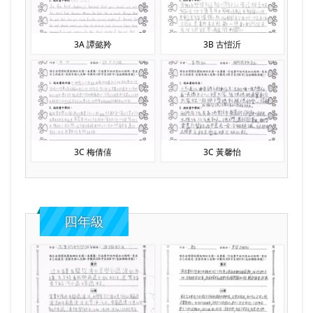
3A 譚懿羚
3B 古愷沂
3C 梅倩僖
3C 黃馨怡
四年級