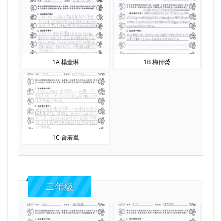
1A 楊壹琳
1B 梅倩熒
1C 曾若嵐
二年級