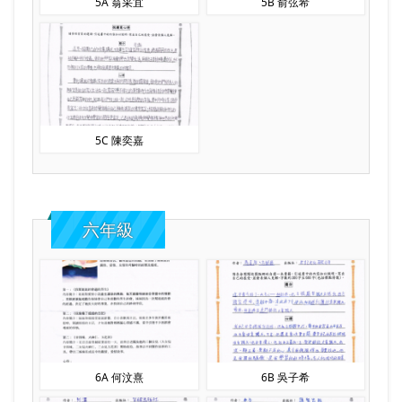
5A 翁采宜
5B 俞弦希
5C 陳奕嘉
六年級
6A 何汶熹
6B 吳子希