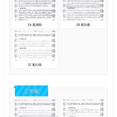
2A 葉禧頤
2B 黃詩惠
2C 劉心悦
三年級