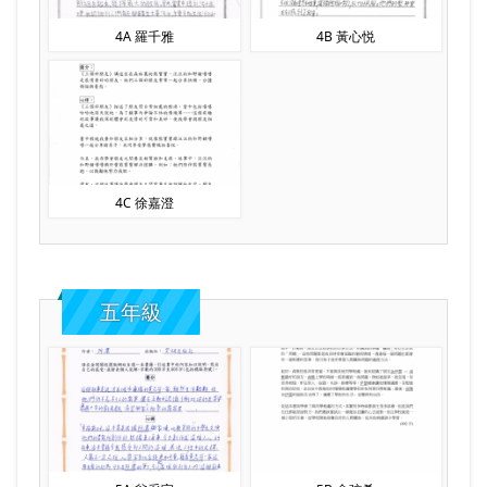
4A 羅千雅
4B 黃心悦
4C 徐嘉澄
五年級