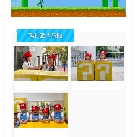
瑪利歐大冒險