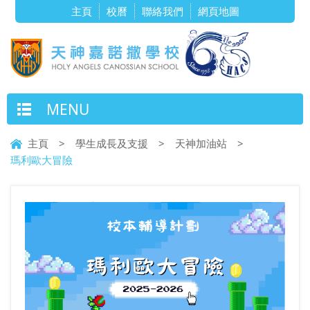
主頁
校曆
聯絡我們
網頁地圖
MENU
主頁
>
學生成長及支援
>
天神加油站
>
瑪利歐大冒險
瑪利歐大冒險