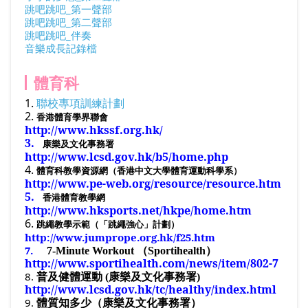
跳吧跳吧_第一聲部
跳吧跳吧_第二聲部
跳吧跳吧_伴奏
音樂成長記錄檔
體育科
1.
聯校專項訓練計劃
2.
香港體育學界聯會
http://www.hkssf.org.hk/
3.
康樂及文化事務署
http://www.lcsd.gov.hk/b5/home.php
4.
體育科教學資源網（香港中文大學體育運動科學系）
http://www.pe-web.org/resource/resource.htm
5.
香港體育教學網
http://www.hksports.net/hkpe/home.htm
6.
跳繩教學示範（「跳繩強心」計劃）
http://www.jumprope.org.hk/f25.htm
7.
7-Minute Workout
（
Sportihealth
）
http://www.sportihealth.com/news/item/802-7
8.
普及健體運動
(
康樂及文化事務署
)
http://www.lcsd.gov.hk/tc/healthy/index.html
9.
體質知多少（康樂及文化事務署）