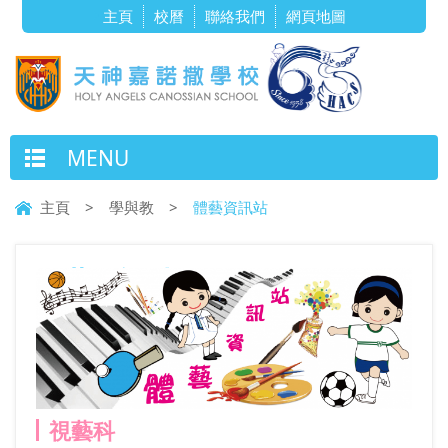
主頁
校曆
聯絡我們
網頁地圖
MENU
主頁
>
學與教
>
體藝資訊站
體藝資訊站
視藝科