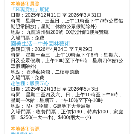
本地藝術展覽
璀璨霓虹」展覽
「
日期：2025年12月11日 至 2026年3月31日
時間：星期一
、
三
至日
，上午11時至下午7時
(公眾假
期照常開放)
，星期二休館(公眾假期除外)
地點： 九龍通州街280號 DX設計館1樓展覽廳
入場門票：免
費
園美生活—中外園林藝術
參觀日期：2026年4月24日 至 7月29日
時間：
星期一至三，
上午10時至下午6時；
星期六、
日及公眾假期，上午10時至下午9時；
星期四休館(
公
眾假期除外
)
地點： 香港藝術館，二樓專題廳
入場門票：
免費
趙無極：版藝匠心
日期：2025年12月13日 至 2026年5月3日
時間：星期二至四及六、日，上午10時至下午6時，
星期一休館；星期五，上午10時至下午10時
地點： M+ 博物館，G層地下大堂展廳
入場門票：收費門票，正價$190，特惠$100，家庭
票：$250(一大一小)、$400(兩大一小)
本地藝術資源