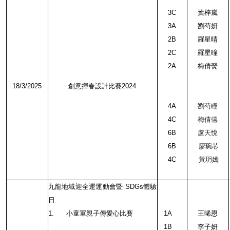
3C
葉梓嵐
3A
劉芍妍
2B
羅星晴
2C
羅星曈
2A
梅倩熒
18/3/2025
創意揮春設計比賽
2024
4A
劉芍瞳
4C
梅倩僖
6B
盧天悅
6B
廖琬芯
4C
黃玥嫣
九龍地域迎全運運動會暨
SDGs
體驗
日
1.
小童軍親子傳愛心比賽
1A
王晞恩
1B
李子妍