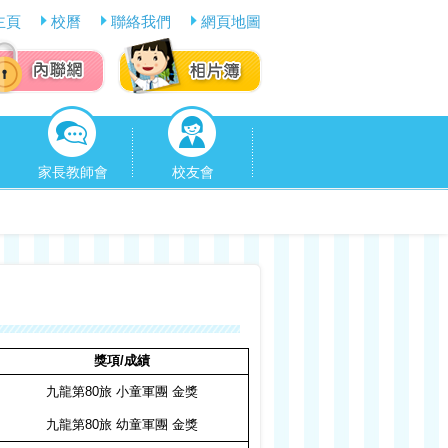
主頁
校曆
聯絡我們
網頁地圖
家長教師會
校友會
獎項
/
成績
九龍第
80
旅 小童軍團 金獎
九龍第
80
旅 幼童軍團 金獎