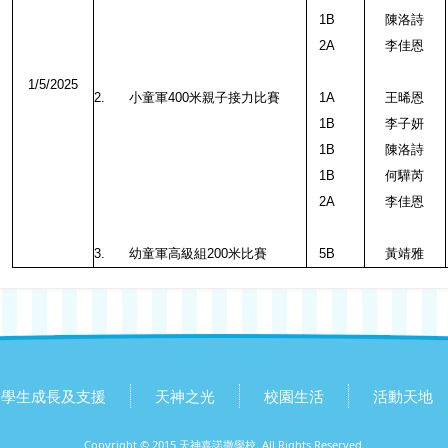
1B
陳洛詩
2A
李佳恩
1/5/2025
2.
小童軍
400
米親子接力比賽
1A
王晞恩
1B
李子妍
1B
陳洛詩
1B
何驊芮
2A
李佳恩
3.
幼童軍高級組
200
米比賽
5B
黃靖雅
學生成長及支援
天神之光
校園生活
活動天地
Copyright © 2015 天神嘉諾撒學校. All Rights Reserved.