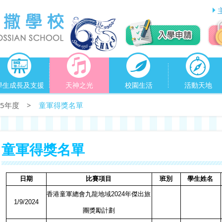
學生成長及支援
天神之光
校園生活
活動天地
025年度
>
童軍得獎名單
童軍得獎名單
日期
比賽項目
班別
學生姓名
香港童軍總會九龍地域
2024
年傑出旅
1/9/2024
團獎勵計劃