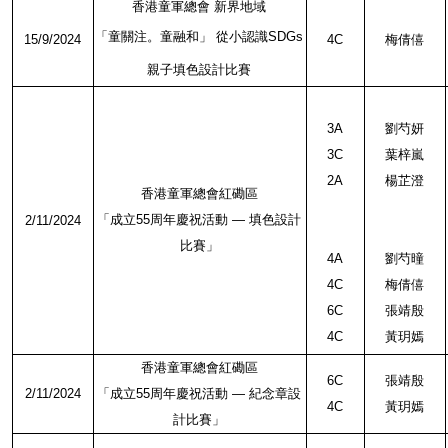
香港童軍總會
新界地域
「童關注。童融和」
從小認識
SDGs
15/9/2024
4C
梅倩僖
親子填色設計比賽
3A
劉芍妍
3C
葉梓嵐
2A
楊芷澄
香港童軍總會紅磡區
「成立
55
周年慶祝活動
—
填色設計
2/11/2024
比賽」
4A
劉芍曈
4C
梅倩僖
6C
張靖殷
4C
黃玥嫣
香港童軍總會紅磡區
6C
張靖殷
2/11/2024
「成立
55
周年慶祝活動
—
紀念章設
4C
黃玥嫣
計比賽」