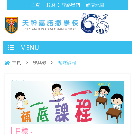
主頁
校曆
聯絡我們
網頁地圖
MENU
主頁
>
學與教
>
補底課程
補底課程
目標﹕