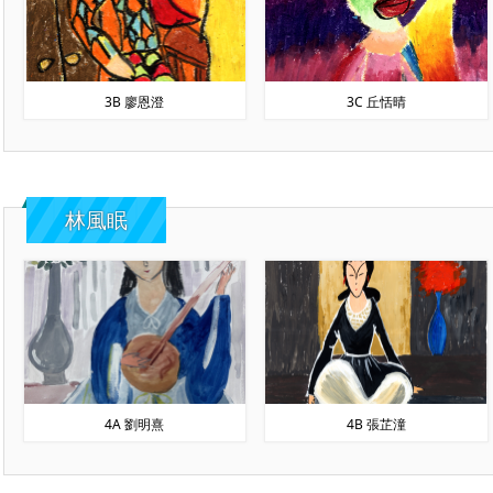
3B 廖恩澄
3C 丘恬晴
林風眠
4A 劉明熹
4B 張芷潼