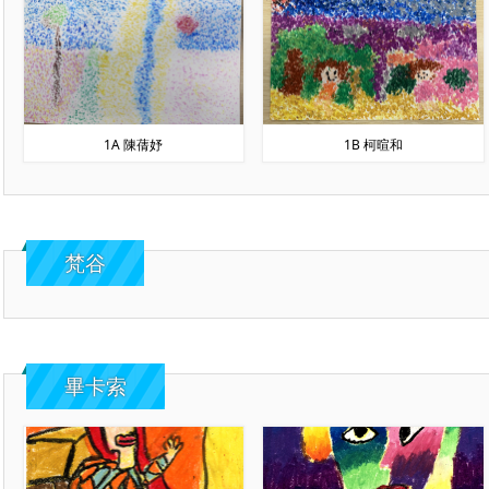
1A 陳蒨妤
1B 柯暄和
梵谷
畢卡索