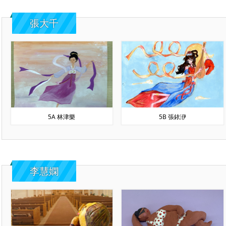
張大千
5A 林津樂
5B 張銥洢
李慧嫻