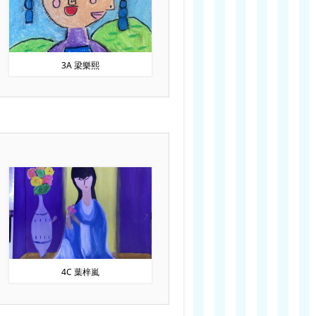
3A 梁樂熙
4C 葉梓嵐