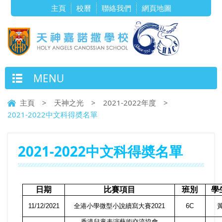
主頁
校曆
聯絡我們
網頁地圖
MENU
主頁
>
天神之光
>
2021-2022年度
>
2021-2022中文科得奬名單
2021-2022中文科得奬名單
日期
比賽項目
班別
學
11/12/2021
全港小學微型小說續寫大賽
2021
6C
香港兒童表演藝術交流協會