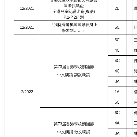
皇者挑戰盃
12/2021
2B
全港兒童朗誦比賽
(
粵語
)
P.1-P.2
組別
「我從香港奧運運動員身上
12/2021
5C
學習到……」
5C
4C
4C
第
73
屆香港學校朗誦節
4C
中文朗誦 詩詞獨誦
3A
2/2022
1A
6C
6C
4A
第
73
屆香港學校朗誦節
中文朗誦 散文獨誦
3A