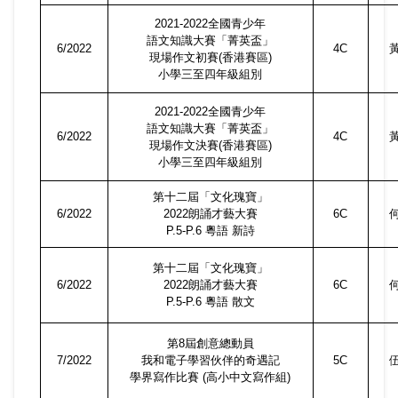
2021-2022
全國青少年
語文知識大賽「菁英盃」
6/2022
4C
現場作文初賽
(
香港賽區
)
小學三至四年級組別
2021-2022
全國青少年
語文知識大賽「菁英盃」
6/2022
4C
現場作文決賽
(
香港賽區
)
小學三至四年級組別
第十二屆「文化瑰寶」
6/2022
2022
朗誦才藝大賽
6C
P.5-P.6
粵語 新詩
第十二屆「文化瑰寶」
6/2022
2022
朗誦才藝大賽
6C
P.5-P.6
粵語 散文
第
8
屆創意總動員
7/2022
我和電子學習伙伴的奇遇記
5C
學界寫作比賽
(
高小中文寫作組
)