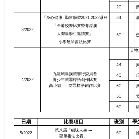
2C
「身心健康
--
勤奮學習
2021-2022
系列
3B
「全港校際比賽暨粵港澳
3/2022
大灣區學生邀請賽」
5C
小學硬筆書法比賽
天神
4B
九龍城區撲滅罪行委員會
4C
4/2022
青少年滅罪標語創作比賽
高小組
----
防罪標語創作比賽
5C
5C
6C
日期
比賽項目
班別
學
第八屆「細味人生
---
5/2022
6C
硬筆書法比賽」