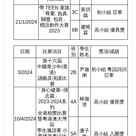
帶
TEEN
童路
黃玥
3C
初小組 亞軍
「尊重
.
負責
.
嫣
關愛
.
包容」
21/1/2024
標語創作大賽
盧曉
6B
高小組 優異獎
2023
霖
班
學生
日期
比賽項目
獎項
/
成績
別
姓名
第十六屆
中國青少年
(
香
尹迦
初小組 粵語詩詞
3/2024
港
)
2B
俐
亞軍
誦藝及演講比
賽
「身心健康
--
情
志篇」
林珈
2023-2024
系
4A
高小組 優異獎
澄
列
全港校際比賽
10/4/2024
暨粵港澳大灣
區
學生邀請賽 小
潘子
5A
高小組 入圍獎