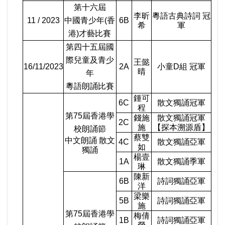
第十六屆
李昕
粵語古典詩詞 冠
11 / 2023
中國青少年
(
香
6B
希
軍
港
)
才藝比賽
第四十五屆國
際兒童及青少
王懿
16/11/2023
2A
小童
D
組 冠軍
晴
年
粵語朗誦比賽
鍾可
6C
散文獨誦冠軍
程
第
75
屆香港學
錢施
散文獨誦冠軍
2C
施
【探本溯源盾】
校朗誦節
蔡雙
中文朗誦 散文
4C
散文獨誦亞軍
如
獨誦
楊壹
1A
散文獨誦季軍
琳
陳新
6B
詩詞獨誦亞軍
洋
梁樂
5B
詩詞獨誦亞軍
施
第
75
屆香港學
梅倩
1B
詩詞獨誦亞軍