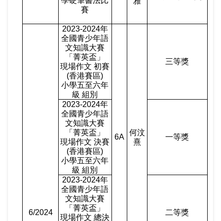
學硬筆書法比
雅
賽
2023-2024
年
全國青少年語
文知識大賽
「菁英盃」
三等獎
現場作文 初賽
(
香港賽區
)
小學五至六年
級 組別
2023-2024
年
全國青少年語
文知識大賽
「菁英盃」
何汶
6A
一等獎
現場作文 決賽
熹
(
香港賽區
)
小學五至六年
級 組別
2023-2024
年
全國青少年語
文知識大賽
「菁英盃」
6/2024
二等獎
現場作文 總決