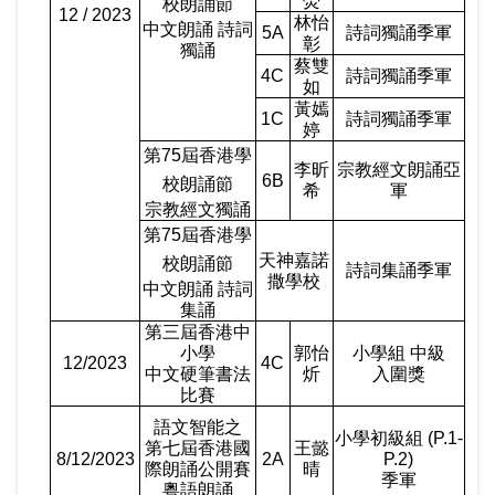
熒
校朗誦節
12 / 2023
林怡
中文朗誦 詩詞
5A
詩詞獨誦季軍
彰
獨誦
蔡雙
4C
詩詞獨誦季軍
如
黃嫣
1C
詩詞獨誦季軍
婷
第
75
屆香港學
李昕
宗教經文朗誦亞
6B
校朗誦節
希
軍
宗教經文獨誦
第
75
屆香港學
天神嘉諾
校朗誦節
詩詞集誦季軍
撒學校
中文朗誦 詩詞
集誦
第三屆香港中
小學
郭怡
小學組 中級
12/2023
4C
中文硬筆書法
炘
入圍獎
比賽
語文智能之
小學初級組
(P.1-
第七屆香港國
王懿
8/12/2023
2A
P.2)
際朗誦公開賽
晴
季軍
粵語朗誦