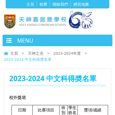
主頁
校曆
聯絡我們
網頁地圖
MENU
主頁
>
天神之光
>
2023-2024年度
>
2023-2024 中文科得奬名單
2023-2024 中文科得奬名單
校外獎項
班
學生
日期
比賽項目
獎項
/
成績
別
姓名