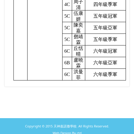
周子
4C
四年級季軍
清
伍康
5C
五年級冠軍
妍
陳奕
5C
五年級亞軍
嘉
鄧靖
5C
五年級季軍
霖
丘恬
6C
六年級冠軍
晴
盧曉
6B
六年級亞軍
霖
洪曼
6C
六年級季軍
菲
Copyright © 2015 天神嘉諾撒學校. All Rights Reserved.
Web Design By ctd