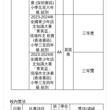
賽
(
深圳賽區
)
小學五至六年
級 組別
2023-2024
年
全國青少年語
文知識大賽
「菁英盃」
三等獎
現場作文 初賽
(
香港賽區
)
小學三至四年
級 組別
莫凱
4A
喬
2023-2024
年
全國青少年語
文知識大賽
「菁英盃」
獎
三等
現場作文決賽
(
香港賽區
)
小學三至四年
級 組別
校内獎項
班
學生
/
日期
比賽項目
獎項
成績