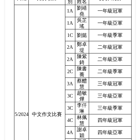
別
姓名
劉靖
1A
一年級冠軍
堯
吳芷
1A
一年級亞軍
瑤
1C
劉懿
一年級季軍
鄭卓
2A
二年級冠軍
堤
陳紫
2A
二年級亞軍
錡
陳書
2C
二年級季軍
蕎
蔡醴
3A
三年級冠軍
慧
趙敏
3C
三年級亞軍
燁
李仟
3C
三年級季軍
琳
5/2024
中文作文比賽
林佩
4C
四年級冠軍
慧
謝卓
4A
四年級亞軍
穎