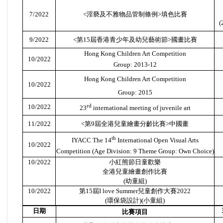
7/2022
<
淫褻及不雅物品管制條例
>
填色比賽
(
9/2022
<
第
15
屆香港青少年及幼兒藝術節
>
國畫比賽
Hong Kong Children Art Competition
10/2022
Group: 2013-12
Hong Kong Children Art Competition
10/2022
Group: 2015
rd
10/2022
23
international meeting of juvenile art
11/2022
<
第
9
屆全港兒童繪畫分齡比賽
>
中國畫
th
IYACC The 14
International Open Visual Arts
10/2022
Competition (Age Division: 9 Theme Group: Own Choice)
10/2022
小紅熊節日童歡樂
全港兒童繪畫創作比賽
(
幼童組
)
10/2022
第
15
屆
I love Summer
兒童創作大賽
2022
(
環保袋設計
)(
小童組
)
日期
比賽項目