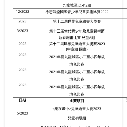
九龍城區
P.1-P.2
組
12/2022
徐悲鴻盃國際青少年兒童美術比賽
2022
2023
第十二屆世界兒童繪畫大獎賽
3/2023
第十
三
屆
當代青少年及兒
童
藝
術
節
A
新春繪畫比
賽
兒童
組
2023
2023
第十二屆世界兒童繪畫大獎賽
(
)
中童組
國畫
2023
2021
年度九龍城區小二至小四年級
填色比賽
2023
2021
年度九龍城區小二至小四年級
填色比賽
2023
2021
年度九龍城區小二至小四年級
填色比賽
日期
比賽項目
<
樂在畫中
>
兒童繪畫大賽
2023
5/2023
兒童初級
組
th