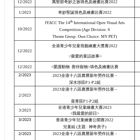
12/2022
萬聖節奇妙之旅填色及繪畫比賽
2022
1/2023
奇妙聖誕填色及繪畫比賽
2022
th
IYACC The 14
International Open Visual Arts
10/2022
Competition (Age Division: 6
Theme Group: Own Choice: MY PET)
全港青少年兒童視藝繪畫大獎賽
2022
12/2022
<
最愛的童話故事
>
12/2022
<
愛護動物
善待寵物
>
填色及繪畫比賽
2/2023
2023
全港十八區農曆新年勞作比賽
–
深水埗區
P.1-P.2
組
2023
全港十八區農曆新年勞作比賽
–
2/2023
葵青區
P.1-P.2
組
全港青少年兒童繪畫大賽
2023
3/2023
<
我最愛的節日
>
3/2023
香港青少年兒童繪畫公開賽
2022
兒童組
(
主題
:
神奇房子
)
2/2023
2023
全港十八區農曆新年勞作比賽
–